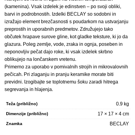
(kamenina). Vsak izdelek je edinstven – po svoji obliki,
barvi in podrobnostih. Izdelki BECLAY so sodobni in
izražajo element brezčasnosti s poudarkom na ustvarjanju
preprostih in uporabnih predmetov. Združujejo tako
občutek hrapave surove gline, kot gladke teksture, ki jo da
glazura. Poleg zemlje, vode, zraka in ognja, poseben in
neponovljiv pečat dajo roke, ki vsak izdelek skrbno
oblikujejo na lončarskem vretenu.
Primerno za uporabo v pomivalnih strojih in mikrovalovnih
pečicah. Pri zlaganju in pranju keramike morate biti
previdni. Izogibajte se toplotnemu šoku zaradi hitrega
segrevanja in hlajenja.
Teža (približno)
0.9 kg
Dimenzije (približno)
17 × 17 × 4 cm
Znamka
BECLAY