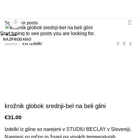
0
Povečaj
Start typing to see posts you are looking for.
Zapri
Zapri
Zapri
Zapri
Zapri
Zapri
Zapri
Zapri
RAZPRODANO
Domov
Vsi izdelki
krožnik globok srednji-bel na beli glini
€
31.00
Izdelki iz gline so narejeni v STUDIU BECLAY v Sloveniji.
Narejeni so ročno in žgani na visokih temperaturah