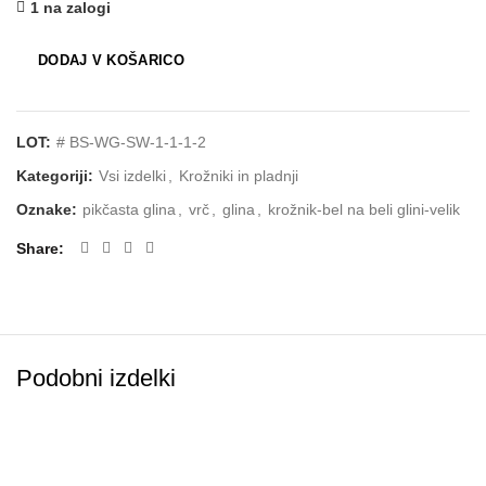
1 na zalogi
DODAJ V KOŠARICO
LOT:
# BS-WG-SW-1-1-1-2
Kategoriji:
Vsi izdelki
,
Krožniki in pladnji
Oznake:
pikčasta glina
,
vrč
,
glina
,
krožnik-bel na beli glini-velik
Share
Podobni izdelki