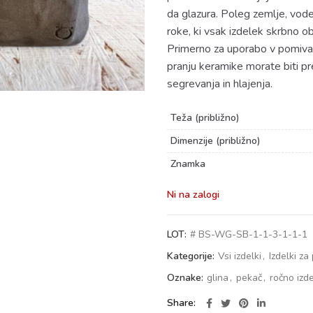
da glazura. Poleg zemlje, vode
roke, ki vsak izdelek skrbno o
Primerno za uporabo v pomivalni
pranju keramike morate biti pr
segrevanja in hlajenja.
Teža (približno)
Dimenzije (približno)
Znamka
Ni na zalogi
LOT:
# BS-WG-SB-1-1-3-1-1-1
Kategorije:
Vsi izdelki
,
Izdelki za
Oznake:
glina
,
pekač
,
ročno izd
Share