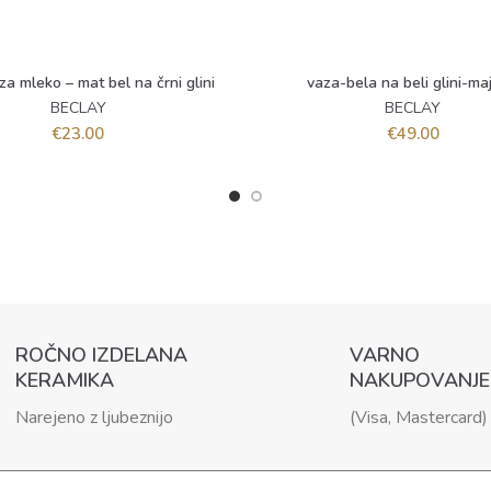
 za mleko – mat bel na črni glini
vaza-bela na beli glini-ma
BERI DALJE
DODAJ V KOŠARICO
BECLAY
BECLAY
€
23.00
€
49.00
ROČNO IZDELANA
VARNO
KERAMIKA
NAKUPOVANJE
Narejeno z ljubeznijo
(Visa, Mastercard)