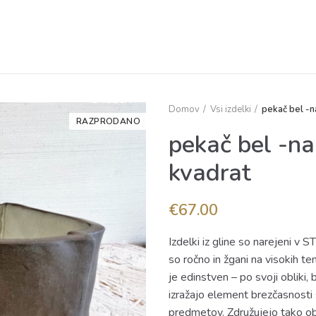
VINA
DELAVNICE
PROCES IZDELAVE
ALI STE VEDELI
KONTA
ENGLISH
Domov
Vsi izdelki
pekač bel -na
RAZPRODANO
pekač bel -na 
kvadrat
€
67.00
Izdelki iz gline so narejeni v
so ročno in žgani na visokih t
je edinstven – po svoji obliki,
izražajo element brezčasnosti
predmetov. Združujejo tako obč