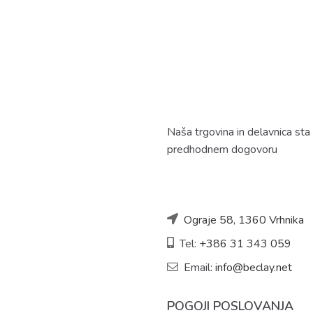
Naša trgovina in delavnica sta
predhodnem dogovoru
Ograje 58, 1360 Vrhnika
Tel:
+386 31 343 059
Email:
info@beclay.net
POGOJI POSLOVANJA