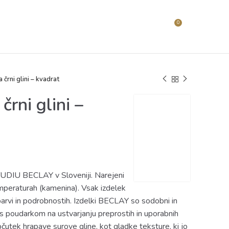
KT
0
€
0.00
 črni glini – kvadrat
črni glini –
 STUDIU BECLAY v Sloveniji. Narejeni
emperaturah (kamenina). Vsak izdelek
 barvi in podrobnostih. Izdelki BECLAY so sodobni in
 s poudarkom na ustvarjanju preprostih in uporabnih
utek hrapave surove gline, kot gladke teksture, ki jo