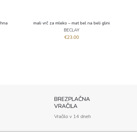
jhna
mali vrč za mleko – mat bel na beli glini
skleda 
BERI DALJE
BECLAY
€
23.00
BREZPLAČNA
VRAČILA
Vračilo v 14 dneh