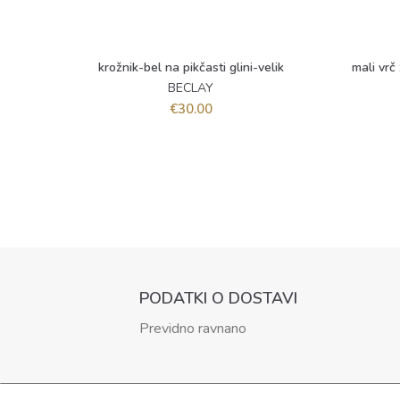
krožnik-bel na pikčasti glini-velik
mali vrč
DODAJ V KOŠARICO
BECLAY
€
30.00
PODATKI O DOSTAVI
Previdno ravnano