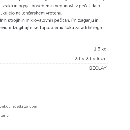
, zraka in ognja, poseben in neponovljiv pečat dajo
blikujejo na lončarskem vretenu.
h strojih in mikrovalovnih pečicah. Pri zlaganju in
evidni. Izogibajte se toplotnemu šoku zaradi hitrega
1.5 kg
23 × 23 × 6 cm
BECLAY
 peko
,
Izdelki za dom
elano